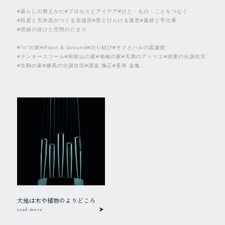
#暮らしの整えかた
#プロセスとアイデア
#ひと・もの・ことをつなぐ
#段差と天井高がつくる居場所
#窓とひらける風景
#素材と手仕事
#視線の抜けと空間のたまり
#"n"の家
#Plant & Ground
#のり結び
#サクとハルの図書館
#テンキースツール
#和歌山の家
#地檜の家
#天満のアトリエ
#徳重の分譲住宅
#生駒の家
#練馬の分譲住宅
#酒楽 掬正
#長寿 金亀
大地は木や植物のよりどころ
read more